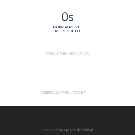
0s
NORMALMENTE
RESPONDE EN
DURANTE EL MES PASADO
VERIFICADO POR LIVECHAT
Cree su propia página de calidad